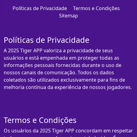
Políticas de Privacidade
Termos e Condições
Sitemap
Políticas de Privacidade
A 2025 Tiger APP valoriza a privacidade de seus
usuários e está empenhada em proteger todas as
informações pessoais fornecidas durante o uso de
nossos canais de comunicação. Todos os dados
coletados são utilizados exclusivamente para fins de
melhoria contínua da experiência de nossos jogadores.
Termos e Condições
Os usuários da 2025 Tiger APP concordam em respeitar