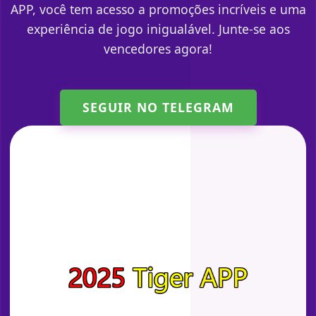
APP, você tem acesso a promoções incríveis e uma
experiência de jogo inigualável. Junte-se aos
vencedores agora!
SEGUIR NO TELEGRAM