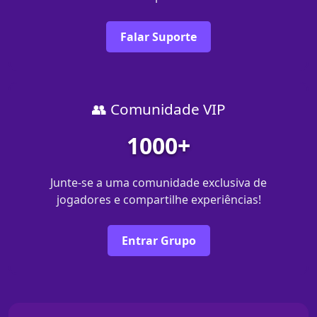
Falar Suporte
👥 Comunidade VIP
1000+
Junte-se a uma comunidade exclusiva de
jogadores e compartilhe experiências!
Entrar Grupo