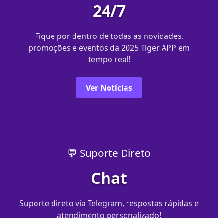
24/7
Fique por dentro de todas as novidades,
promoções e eventos da 2025 Tiger APP em
tempo real!
Ver Notícias
💬 Suporte Direto
Chat
Suporte direto via Telegram, respostas rápidas e
atendimento personalizado!