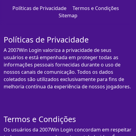
Políticas de Privacidade
Termos e Condições
Sitemap
Políticas de Privacidade
A 2007Win Login valoriza a privacidade de seus
usuários e está empenhada em proteger todas as
informações pessoais fornecidas durante o uso de
nossos canais de comunicação. Todos os dados
coletados são utilizados exclusivamente para fins de
melhoria contínua da experiência de nossos jogadores.
Termos e Condições
Os usuários da 2007Win Login concordam em respeitar