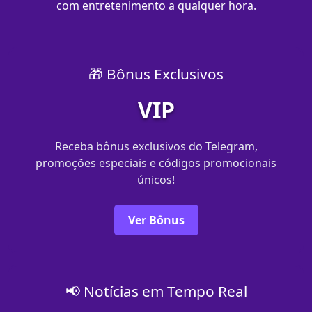
com entretenimento a qualquer hora.
🎁 Bônus Exclusivos
VIP
Receba bônus exclusivos do Telegram,
promoções especiais e códigos promocionais
únicos!
Ver Bônus
📢 Notícias em Tempo Real