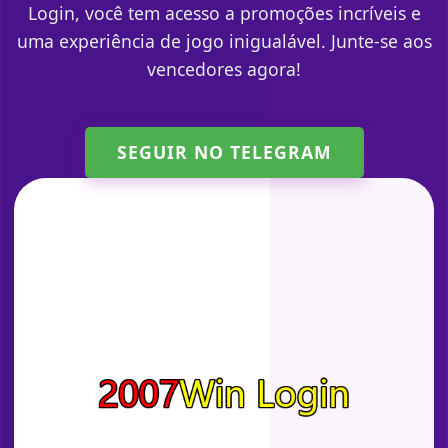
Login, você tem acesso a promoções incríveis e
uma experiência de jogo inigualável. Junte-se aos
vencedores agora!
SEGUIR NO TELEGRAM