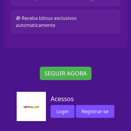
🎁 Receba bônus exclusivos
automaticamente
SEGUIR AGORA
Acessos
Login
Registrar-se