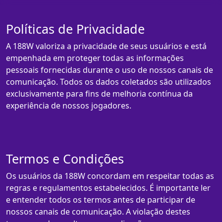
Políticas de Privacidade
A 188W valoriza a privacidade de seus usuários e está
empenhada em proteger todas as informações
pessoais fornecidas durante o uso de nossos canais de
comunicação. Todos os dados coletados são utilizados
exclusivamente para fins de melhoria contínua da
experiência de nossos jogadores.
Termos e Condições
Os usuários da 188W concordam em respeitar todas as
regras e regulamentos estabelecidos. É importante ler
e entender todos os termos antes de participar de
nossos canais de comunicação. A violação destes