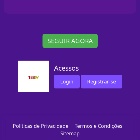
SEGUIR AGORA
Acessos
Login
Registrar-se
Políticas de Privacidade
Termos e Condições
Sitemap