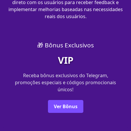
direto com os usuários para receber feedback e
implementar melhorias baseadas nas necessidades
reais dos usuários.
🎁 Bônus Exclusivos
VIP
Receba bônus exclusivos do Telegram,
promoções especiais e códigos promocionais
únicos!
Ver Bônus