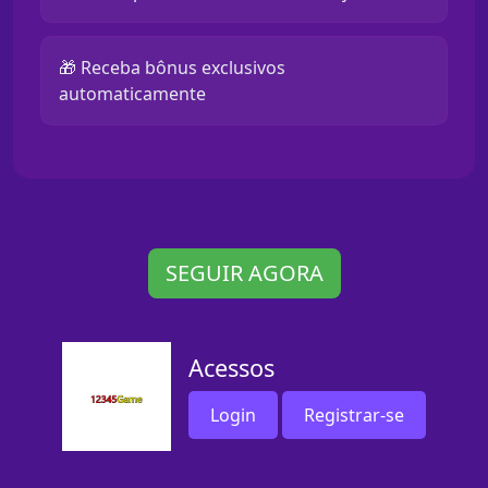
🎁 Receba bônus exclusivos
automaticamente
SEGUIR AGORA
Acessos
Login
Registrar-se