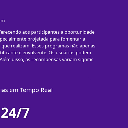
ram
erecendo aos participantes a oportunidade
especialmente projetada para fomentar a
o que realizam. Esses programas não apenas
ificante e envolvente. Os usuários podem
Além disso, as recompensas variam signific.
cias em Tempo Real
24/7