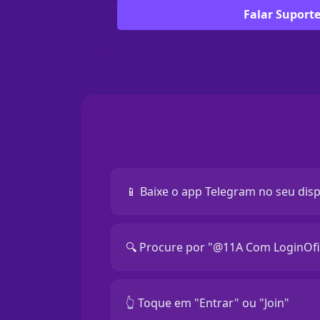
Falar Suport
📱 Baixe o app Telegram no seu disp
🔍 Procure por "@11A Com LoginOfic
👆 Toque em "Entrar" ou "Join"