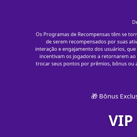
De
Os Programas de Recompensas têm se torna
de serem recompensados por suas ativi
interação e engajamento dos usuários, que
incentivam os jogadores a retornarem ao
trocar seus pontos por prêmios, bônus ou a
🎁 Bônus Exclu
VIP