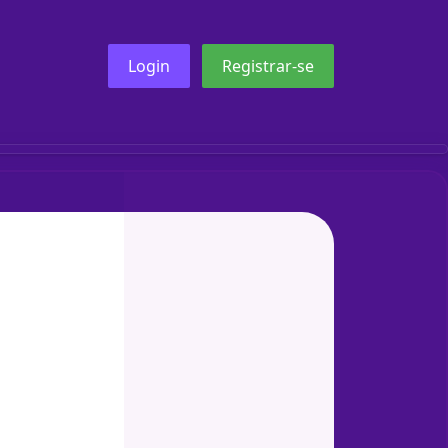
Login
Registrar-se