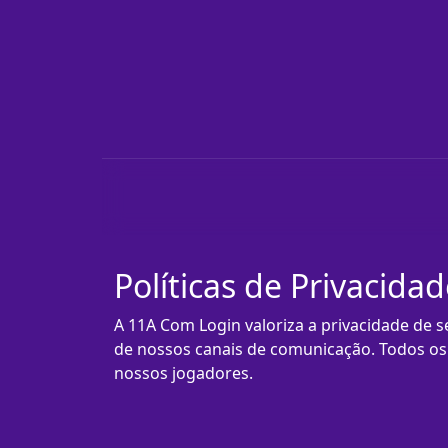
Políticas de Privacida
A 11A Com Login valoriza a privacidade de 
de nossos canais de comunicação. Todos os 
nossos jogadores.