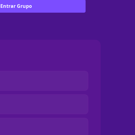
Entrar Grupo