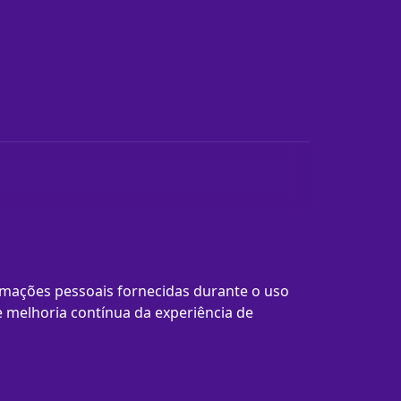
rmações pessoais fornecidas durante o uso
e melhoria contínua da experiência de