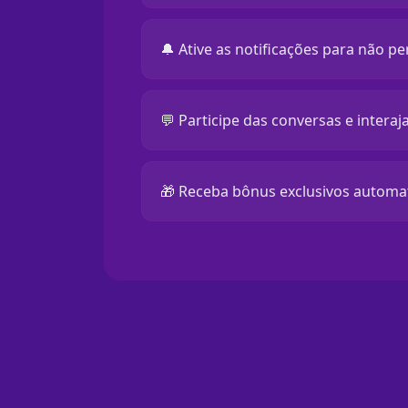
🔔 Ative as notificações para não p
💬 Participe das conversas e interaj
🎁 Receba bônus exclusivos autom