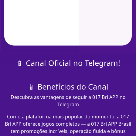
📱 Canal Oficial no Telegram!
📱 Benefícios do Canal
Descubra as vantagens de seguir a 017 Brl APP no
Telegram
Como a plataforma mais popular do momento, a 017
Brl APP oferece jogos completos — a 017 Brl APP Brasil
tem promoções incríveis, operação fluida e bônus