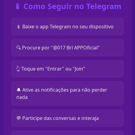
📱 Como Seguir no Telegram
📱 Baixe o app Telegram no seu dispositivo
🔍 Procure por "@017 Brl APPOficial"
👆 Toque em "Entrar" ou "Join"
🔔 Ative as notificações para não perder
nada
💬 Participe das conversas e interaja