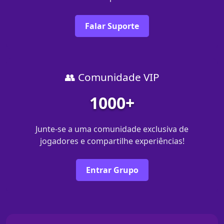
Falar Suporte
👥 Comunidade VIP
1000+
Junte-se a uma comunidade exclusiva de
jogadores e compartilhe experiências!
Entrar Grupo