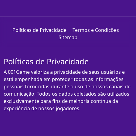
Políticas de Privacidade
Termos e Condições
Sitemap
Políticas de Privacidade
A 001Game valoriza a privacidade de seus usuários e
está empenhada em proteger todas as informações
pessoais fornecidas durante o uso de nossos canais de
comunicação. Todos os dados coletados são utilizados
exclusivamente para fins de melhoria contínua da
experiência de nossos jogadores.