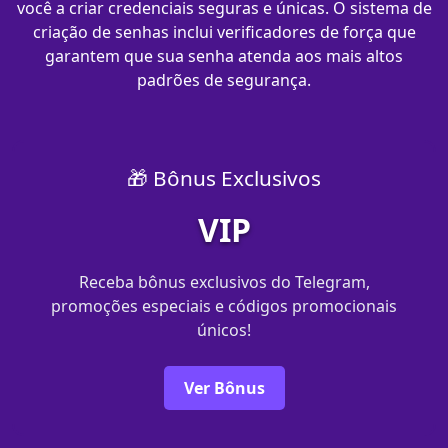
você a criar credenciais seguras e únicas. O sistema de
criação de senhas inclui verificadores de força que
garantem que sua senha atenda aos mais altos
padrões de segurança.
🎁 Bônus Exclusivos
VIP
Receba bônus exclusivos do Telegram,
promoções especiais e códigos promocionais
únicos!
Ver Bônus