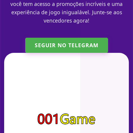
você tem acesso a promoções incríveis e uma
experiência de jogo inigualável. Junte-se aos
vencedores agora!
SEGUIR NO TELEGRAM