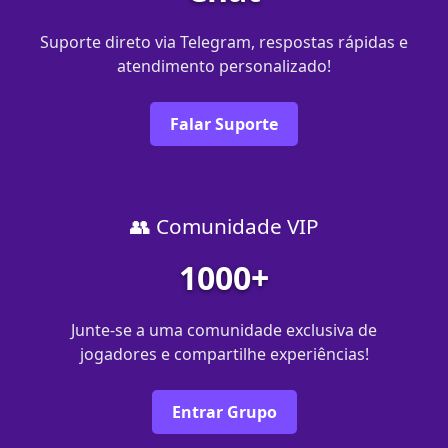
Suporte direto via Telegram, respostas rápidas e
atendimento personalizado!
Falar Suporte
👥 Comunidade VIP
1000+
Junte-se a uma comunidade exclusiva de
jogadores e compartilhe experiências!
Entrar Grupo