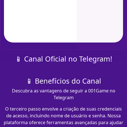
📱 Canal Oficial no Telegram!
📱 Benefícios do Canal
Descubra as vantagens de seguir a 001Game no
Telegram
O terceiro passo envolve a criação de suas credenciais
de acesso, incluindo nome de usuário e senha. Nossa
plataforma oferece ferramentas avançadas para ajudar