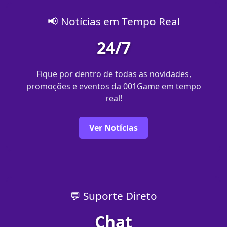
📢 Notícias em Tempo Real
24/7
Fique por dentro de todas as novidades,
promoções e eventos da 001Game em tempo
real!
Ver Notícias
💬 Suporte Direto
Chat