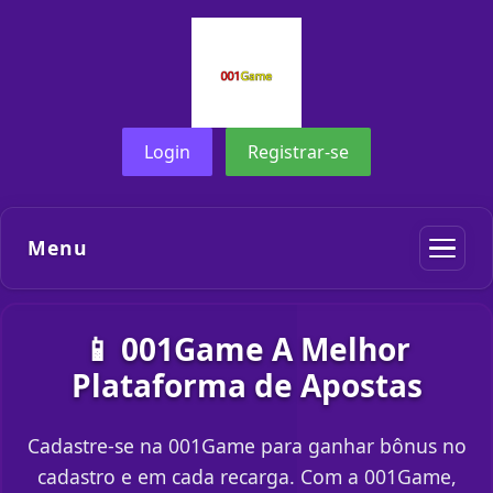
Login
Registrar-se
Menu
📱 001Game A Melhor
Plataforma de Apostas
Cadastre-se na 001Game para ganhar bônus no
cadastro e em cada recarga. Com a 001Game,